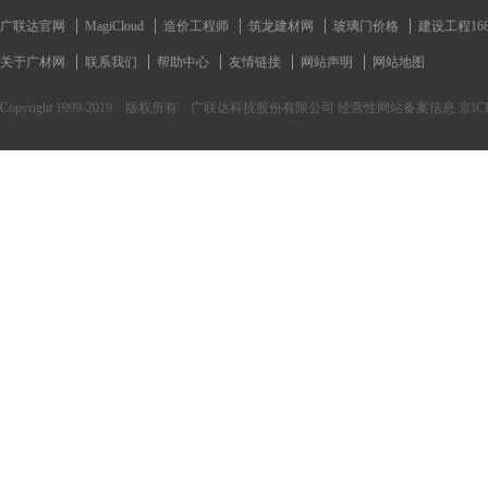
广联达官网
MagiCloud
造价工程师
筑龙建材网
玻璃门价格
建设工程16
关于广材网
联系我们
帮助中心
友情链接
网站声明
网站地图
Copyright 1999-2019 版权所有 广联达科技股份有限公司 经营性网站备案信息 京ICP备170