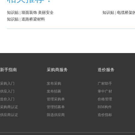
知识贴 | 墙面装饰 美丽安全
知识贴 | 电缆桥
知识贴 | 道路桥梁材料
新手指南
采购商服务
造价服务
采购入门
发布采购
广材助手
供应入门
发布招募
掌中广材
造价入门
管理采购单
价格管理
采购商认证
管理招募单
BIM构件
供应商认证
筛选供应商
造价指标