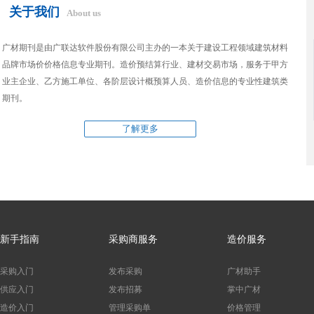
关于我们
About us
广材期刊是由广联达软件股份有限公司主办的一本关于建设工程领域建筑材料
品牌市场价价格信息专业期刊。造价预结算行业、建材交易市场，服务于甲方
业主企业、乙方施工单位、各阶层设计概预算人员、造价信息的专业性建筑类
期刊。
了解更多
新手指南
采购商服务
造价服务
采购入门
发布采购
广材助手
供应入门
发布招募
掌中广材
造价入门
管理采购单
价格管理