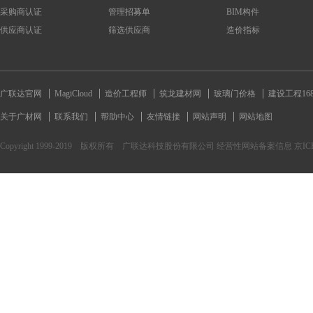
采购商认证
管理招募单
BIM构件
供应商认证
筛选供应商
造价指标
广联达官网
MagiCloud
造价工程师
筑龙建材网
玻璃门价格
建设工程16
关于广材网
联系我们
帮助中心
友情链接
网站声明
网站地图
Copyright 1999-2019 版权所有 广联达科技股份有限公司 经营性网站备案信息 京ICP备170