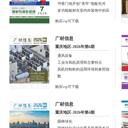
书香门地开创“美学”地板先河
多功能板材在室内外装饰中的应
用
购买vip可下载
广材信息
重庆地区-2026年第6期
通风设备
工业冷风机原理和主要特点
风机控制柜的适用环境和参照指
数
育才风机•中国建筑民用风机巨
购买vip可下载
子
聚英风机•打造节能智慧的通风
系统
广材信息
重庆地区-2026年第4期
园林绿化