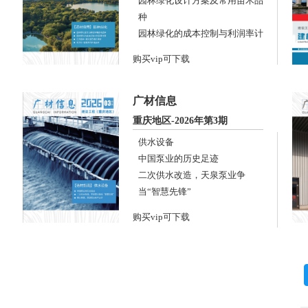
园林绿化设计方案及常用苗木品
种
园林绿化的成本控制与利润率计
算
购买vip可下载
江氏园林·遇见园艺遇见美好
东方杉·植物界的新宠品种
广材信息
重庆地区-2026年第3期
供水设备
中国泵业的历史足迹
二次供水改造，天泉泵业争
当“智慧先锋”
精心制造，凯源泵业永不止步
购买vip可下载