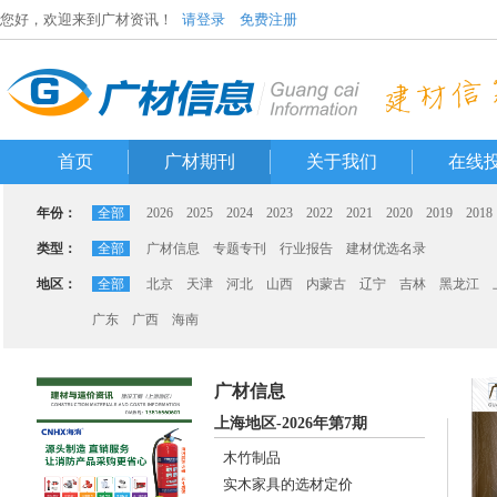
您好，欢迎来到广材资讯！
请登录
免费注册
首页
广材期刊
关于我们
在线
年份：
全部
2026
2025
2024
2023
2022
2021
2020
2019
2018
类型：
全部
广材信息
专题专刊
行业报告
建材优选名录
地区：
全部
北京
天津
河北
山西
内蒙古
辽宁
吉林
黑龙江
广东
广西
海南
广材信息
上海地区-2026年第7期
木竹制品
实木家具的选材定价