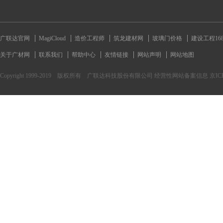
广联达官网
MagiCloud
造价工程师
筑龙建材网
玻璃门价格
建设工程16
关于广材网
联系我们
帮助中心
友情链接
网站声明
网站地图
Copyright 1999-2019 版权所有 广联达科技股份有限公司 经营性网站备案信息 京ICP备170