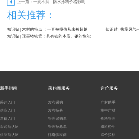
上一篇：一滴不漏---防水涂料价格影响因素大全
相关推荐：
知识贴 | 木材的特点 ：一直被模仿从未被超越
知识贴 | 执掌风
知识贴 | 球墨铸铁管：具有铁的本质、钢的性能
新手指南
采购商服务
造价服务
采购入门
发布采购
广材助手
供应入门
发布招募
掌中广材
造价入门
管理采购单
价格管理
采购商认证
管理招募单
BIM构件
供应商认证
筛选供应商
造价指标