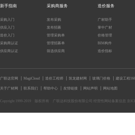
新手指南
采购商服务
造价服务
采购入门
发布采购
广材助手
供应入门
发布招募
掌中广材
造价入门
管理采购单
价格管理
采购商认证
管理招募单
BIM构件
供应商认证
筛选供应商
造价指标
广联达官网
MagiCloud
造价工程师
筑龙建材网
玻璃门价格
建设工程16
关于广材网
联系我们
帮助中心
友情链接
网站声明
网站地图
Copyright 1999-2019 版权所有 广联达科技股份有限公司 经营性网站备案信息 京ICP备170