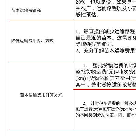
20%
。也就是说，如果是
围很广，运输路程以及小
苗木运输费很高
般性预估。
1
、最直接的减少运输路程
自己最近的苗木。这需要
降低运输费用两种方式
等增强找苗能力。
2
、充分了解苗木运输费用
1、
整批货物运费的计
整批货物运费
(
元
)=
吨次费
(
(km)+
货物运输其它费用
(
其中，整批货物运价按货
苗木运输费用计算方式
2、
计时包车运费的计算公
包车运费
(
元
)=
包车运价
(
元
/t.h)
的不同类别分别制定。
四、苗木