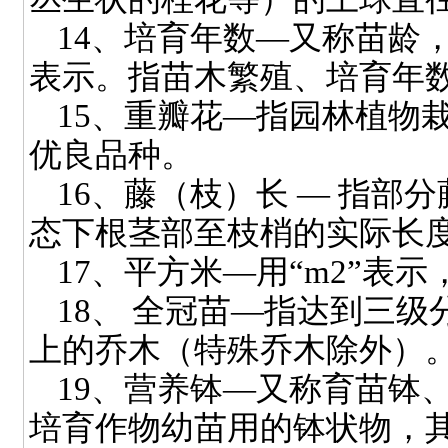
14
、培育年数—又称苗龄，
表示。指苗木繁殖、培育年
15
、重瓣花—指园林植物
优良品种。
16
、藤（枝）长
—
指部分
态下根茎部至枝梢的实际长度
17
、平方米—用“
m2
”表示
18
、
全冠苗—指达到三级
上的乔木（特殊乔木除外）
19
、营养钵—又称育苗钵
培育作物幼苗用的钵状物，