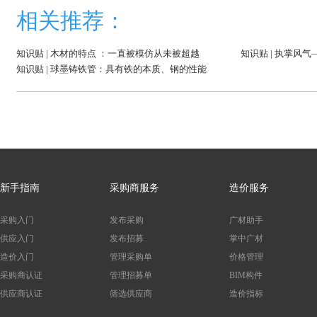
相关推荐：
知识贴 | 木材的特点 ：一直被模仿从未被超越
知识贴 | 执掌风
知识贴 | 球墨铸铁管：具有铁的本质、钢的性能
新手指南
采购商服务
造价服务
采购入门
发布采购
广材助手
供应入门
发布招募
掌中广材
造价入门
管理采购单
价格管理
采购商认证
管理招募单
BIM构件
供应商认证
筛选供应商
造价指标