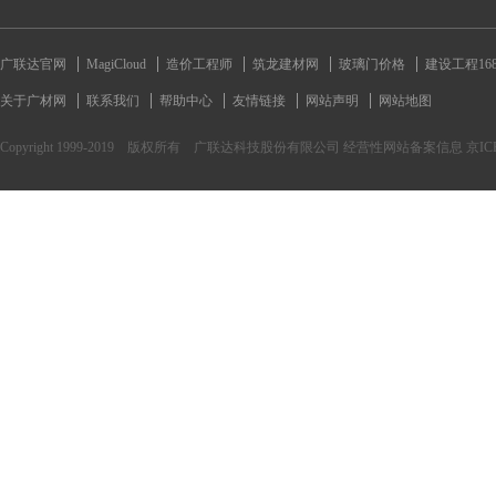
广联达官网
MagiCloud
造价工程师
筑龙建材网
玻璃门价格
建设工程16
关于广材网
联系我们
帮助中心
友情链接
网站声明
网站地图
Copyright 1999-2019 版权所有 广联达科技股份有限公司 经营性网站备案信息 京ICP备170