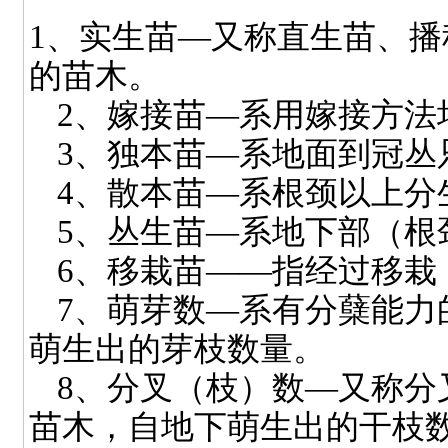
1
、实生苗—又称直生苗、播
的苗木。
2
、嫁接苗—系用嫁接方法
3
、独本苗—系地面到冠丛
4
、散本苗—系根颈以上分
5
、丛生苗—系地下部（根
6
、移栽苗——指经过移栽
7
、萌芽数—系有分蘖能力
萌生出的芽枝数量。
8
、分叉（枝）数—又称分
苗木，自地下萌生出的干枝