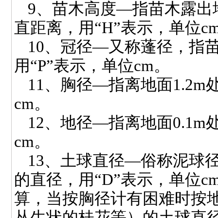
9
、苗木高度—指苗木露出
直距离，用“
H
”表示，单位
c
10
、冠径—又称蓬径，指
用“
P
”表示，单位
cm
。
11
、胸径—指离地面
1.2m
cm
。
12
、地径—指离地面
0.1m
cm
。
13
、土球直径—俗称泥球
的直径，用“
D
”表示，单位
c
算，当按胸径计有困难时按
丛生状的桂花等）的土球直