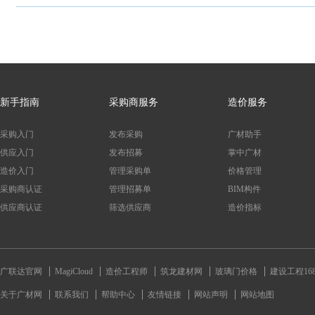
新手指南
采购商服务
造价服务
采购入门
发布采购
广材助手
供应入门
发布招募
掌中广材
造价入门
管理采购单
价格管理
采购商认证
管理招募单
BIM构件
供应商认证
筛选供应商
造价指标
广联达官网
MagiCloud
造价工程师
筑龙建材网
玻璃门价格
建设工程16
关于广材网
联系我们
帮助中心
友情链接
网站声明
网站地图