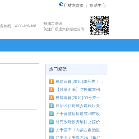
广材网首页
|
帮助中心
扫描二维码
务热线：4000-166-166
关注广联达大数据微信号
热门精选
穗建造价[2019]38号关于调整我市工程检验监测费费率的通知
【政策汇编】防疫成本列入工程造价！全国各地区汇总调整细则看过来！
穗建造价[2019] 53号关于建设工程余泥渣土场外运输费用计价办法的通知
自治区住房城乡建设厅关于颁布2018年《广西壮族自治区工程建设其他费用定额》的通知（桂建标[2018]37号）
关于调整房屋建筑和市政基础设施工程工程量清单计价综合人工单价的通知
研究政府投资项目上控价中取土费、弃土费标准联审会议纪要（南建纪要[2018]366号）
关于发布《内蒙古自治区建设工程 计价依据（2017届）》的通知
辽宁省关于发布2017年辽宁省建设工程计价依据人工费动态指数的通知 辽住建建管〔2020〕3号