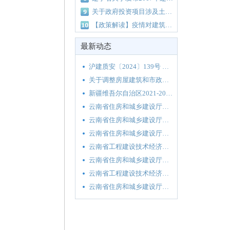
关于政府投资项目涉及土方运输费、取土费及弃土费有关问题专题协调会议纪要（南重点办纪要[2018]163号）
【政策解读】疫情对建筑行业的影响及对策（造价人员必知）
最新动态
沪建质安〔2024〕139号 关于印发《2024年上海市建设工程质量安全（消防审验）管理工作要点》的通知
关于调整房屋建筑和市政基础设施工程工程量清单计价综合人工单价的通知
新疆维吾尔自治区2021-2022年度政府集中采购目录及标准
云南省住房和城乡建设厅关于发布云南省绿色建筑适用技术推广目录（2020）的通知
云南省住房和城乡建设厅关于南亚东南亚建设工程材料及设备价格监测平台上线试运行的通知
云南省住房和城乡建设厅关于2020年第二季度云南省主要工程材料价格波动情况的通报
云南省工程建设技术经济室关于《工程材料价格信息数据采集及应用标准》《云南省建设工程材料及设备价格监测平台》宣贯培训的通知
云南省住房和城乡建设厅关于印发云南省2020年工程建设地方标准编制计划（第一批）的通知
云南省工程建设技术经济室关于《云南省2013版建设工程造价计价依据》有关定额子目更正的通知
云南省住房和城乡建设厅关于发布云南省绿色装配式建筑“四新”与建材推广目录（2020年第一批）的公告