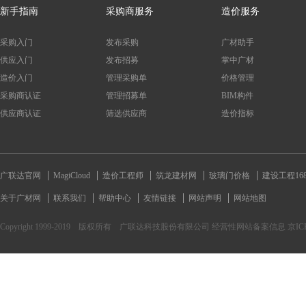
新手指南
采购商服务
造价服务
采购入门
发布采购
广材助手
供应入门
发布招募
掌中广材
造价入门
管理采购单
价格管理
采购商认证
管理招募单
BIM构件
供应商认证
筛选供应商
造价指标
广联达官网
MagiCloud
造价工程师
筑龙建材网
玻璃门价格
建设工程16
关于广材网
联系我们
帮助中心
友情链接
网站声明
网站地图
Copyright 1999-2019 版权所有 广联达科技股份有限公司 经营性网站备案信息 京ICP备170