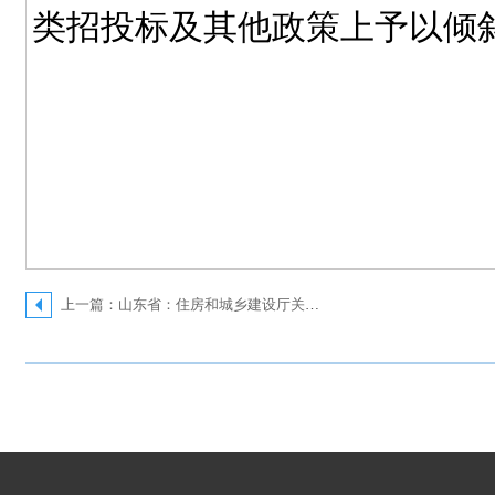
类招投标及其他政策上予以倾
上一篇：山东省：住房和城乡建设厅关于新型冠状病毒肺炎疫情防控期间建设工程计价有关事项的通知（鲁建标字〔2020〕1号）