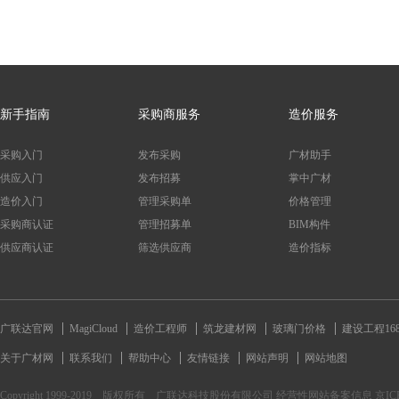
新手指南
采购商服务
造价服务
采购入门
发布采购
广材助手
供应入门
发布招募
掌中广材
造价入门
管理采购单
价格管理
采购商认证
管理招募单
BIM构件
供应商认证
筛选供应商
造价指标
广联达官网
MagiCloud
造价工程师
筑龙建材网
玻璃门价格
建设工程16
关于广材网
联系我们
帮助中心
友情链接
网站声明
网站地图
Copyright 1999-2019 版权所有 广联达科技股份有限公司 经营性网站备案信息 京ICP备170