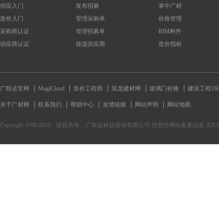
供应入门
发布招募
掌中广材
造价入门
管理采购单
价格管理
采购商认证
管理招募单
BIM构件
供应商认证
筛选供应商
造价指标
广联达官网
MagiCloud
造价工程师
筑龙建材网
玻璃门价格
建设工程16
关于广材网
联系我们
帮助中心
友情链接
网站声明
网站地图
Copyright 1999-2019 版权所有 广联达科技股份有限公司 经营性网站备案信息 京ICP备170