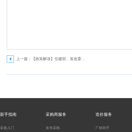
上一篇：【政策解读】住建部、发改委联合印发《房屋建筑和市政基础设施项目工程总承包管理办法》，3月1日起施行！
新手指南
采购商服务
造价服务
采购入门
发布采购
广材助手