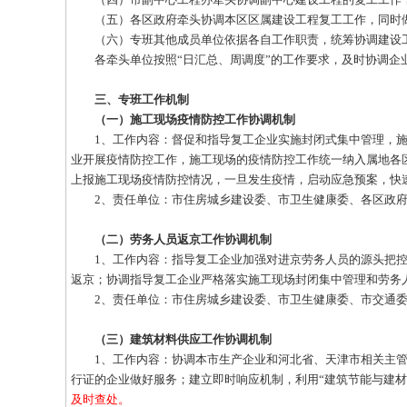
（五）各区政府牵头协调本区区属建设工程复工工作，同时做
（六）专班其他成员单位依据各自工作职责，统筹协调建设
各牵头单位按照“日汇总、周调度”的工作要求，及时协调企
三、专班工作机制
（一）施工现场疫情防控工作协调机制
1、工作内容：督促和指导复工企业实施封闭式集中管理，施
业开展疫情防控工作，施工现场的疫情防控工作统一纳入属地各
上报施工现场疫情防控情况，一旦发生疫情，启动应急预案，快
2、责任单位：市住房城乡建设委、市卫生健康委、各区政
（二）劳务人员返京工作协调机制
1、工作内容：指导复工企业加强对进京劳务人员的源头把控，
返京；协调指导复工企业严格落实施工现场封闭集中管理和劳务
2、责任单位：市住房城乡建设委、市卫生健康委、市交通委
（三）建筑材料供应工作协调机制
1、工作内容：协调本市生产企业和河北省、天津市相关主管
行证的企业做好服务；建立即时响应机制，利用“建筑节能与建材
及时查处。