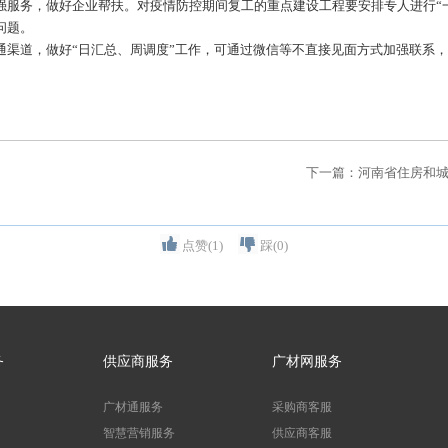
务，做好企业帮扶。对疫情防控期间复工的重点建设工程要安排专人进行“一
问题。
道，做好“日汇总、周调度”工作，可通过微信等不直接见面方式加强联系，
点赞(
1
)
踩(
0
)
务
供应商服务
广材网服务
广材通服务
采购商客服
智慧营销服务
供应商客服