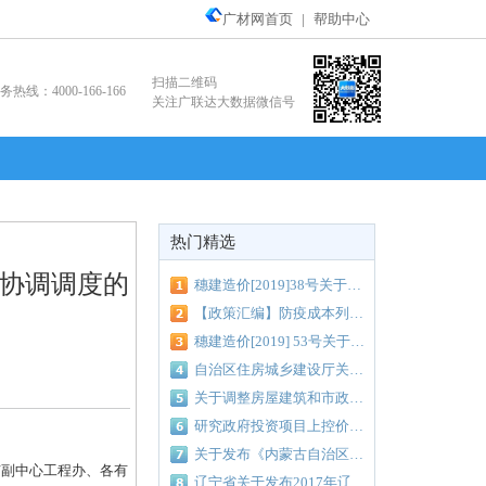
广材网首页
|
帮助中心
扫描二维码
务热线：4000-166-166
关注广联达大数据微信号
热门精选
协调调度的
穗建造价[2019]38号关于调整我市工程检验监测费费率的通知
【政策汇编】防疫成本列入工程造价！全国各地区汇总调整细则看过来！
穗建造价[2019] 53号关于建设工程余泥渣土场外运输费用计价办法的通知
自治区住房城乡建设厅关于颁布2018年《广西壮族自治区工程建设其他费用定额》的通知（桂建标[2018]37号）
关于调整房屋建筑和市政基础设施工程工程量清单计价综合人工单价的通知
研究政府投资项目上控价中取土费、弃土费标准联审会议纪要（南建纪要[2018]366号）
关于发布《内蒙古自治区建设工程 计价依据（2017届）》的通知
副中心工程办、各有
辽宁省关于发布2017年辽宁省建设工程计价依据人工费动态指数的通知 辽住建建管〔2020〕3号