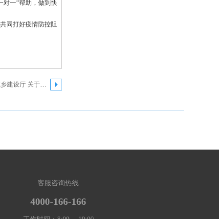
对一”帮助，做到快
共同打好疫情防控阻
下一篇：河南省住房和城乡建设厅 关于做好全省住房领域新型冠状病毒感染的肺炎疫情防控工作的通知
客服咨询热线
4000-166-166