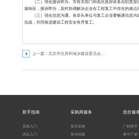
（二）强化接诉即办。市有关部门和各区政府依各自职责加强服
速响应，接诉即办，及时协调解决企业在工程复工中存在的难点
（三）强化信息沟通。各牵头单位与复工企业要畅通信息沟通渠
击战，共同推进建设工程安全有序复工。
上一篇：北京市住房和城乡建设委员会关于进一步加强疫情防控保障建设工程安全有序复工的通知
新手指南
采购商服务
造价服
采购入门
发布采购
广材助手
供应入门
发布招募
掌中广材