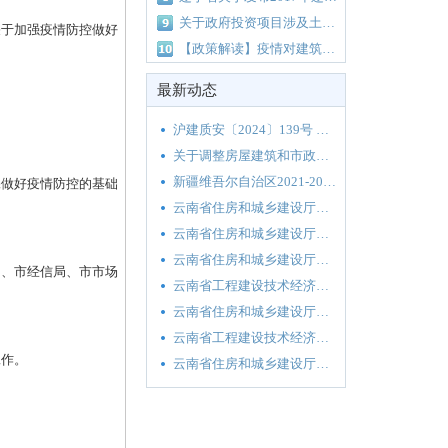
关于政府投资项目涉及土方运输费、取土费及弃土费有关问题专题协调会议纪要（南重点办纪要[2018]163号）
于加强疫情防控做好
【政策解读】疫情对建筑行业的影响及对策（造价人员必知）
最新动态
沪建质安〔2024〕139号 关于印发《2024年上海市建设工程质量安全（消防审验）管理工作要点》的通知
关于调整房屋建筑和市政基础设施工程工程量清单计价综合人工单价的通知
新疆维吾尔自治区2021-2022年度政府集中采购目录及标准
做好疫情防控的基础
云南省住房和城乡建设厅关于发布云南省绿色建筑适用技术推广目录（2020）的通知
云南省住房和城乡建设厅关于南亚东南亚建设工程材料及设备价格监测平台上线试运行的通知
云南省住房和城乡建设厅关于2020年第二季度云南省主要工程材料价格波动情况的通报
、市经信局、市市场
云南省工程建设技术经济室关于《工程材料价格信息数据采集及应用标准》《云南省建设工程材料及设备价格监测平台》宣贯培训的通知
云南省住房和城乡建设厅关于印发云南省2020年工程建设地方标准编制计划（第一批）的通知
云南省工程建设技术经济室关于《云南省2013版建设工程造价计价依据》有关定额子目更正的通知
工作。
云南省住房和城乡建设厅关于发布云南省绿色装配式建筑“四新”与建材推广目录（2020年第一批）的公告