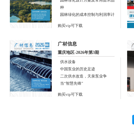
园林绿化设计方案及常用苗木品
种
园林绿化的成本控制与利润率计
算
购买vip可下载
江氏园林·遇见园艺遇见美好
东方杉·植物界的新宠品种
广材信息
重庆地区-2026年第3期
供水设备
中国泵业的历史足迹
二次供水改造，天泉泵业争
当“智慧先锋”
精心制造，凯源泵业永不止步
购买vip可下载