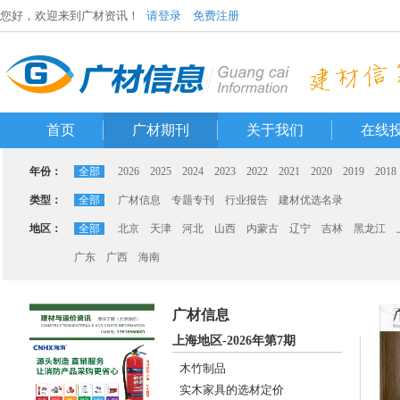
您好，欢迎来到广材资讯！
请登录
免费注册
首页
广材期刊
关于我们
在线
年份：
全部
2026
2025
2024
2023
2022
2021
2020
2019
2018
类型：
全部
广材信息
专题专刊
行业报告
建材优选名录
地区：
全部
北京
天津
河北
山西
内蒙古
辽宁
吉林
黑龙江
广东
广西
海南
广材信息
上海地区-2026年第7期
木竹制品
实木家具的选材定价