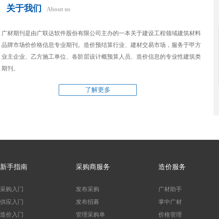
关于我们
About us
广材期刊是由广联达软件股份有限公司主办的一本关于建设工程领域建筑材料
品牌市场价价格信息专业期刊。造价预结算行业、建材交易市场，服务于甲方
业主企业、乙方施工单位、各阶层设计概预算人员、造价信息的专业性建筑类
期刊。
了解更多
新手指南
采购商服务
造价服务
采购入门
发布采购
广材助手
供应入门
发布招募
掌中广材
造价入门
管理采购单
价格管理