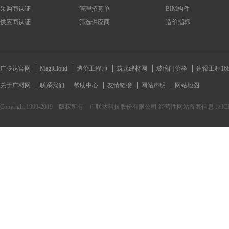
采购商认证
管理招募单
BIM构件
供应商认证
筛选供应商
造价指标
广联达官网
MagiCloud
造价工程师
筑龙建材网
玻璃门价格
建设工程16
关于广材网
联系我们
帮助中心
友情链接
网站声明
网站地图
Copyright 1999-2019 版权所有 广联达科技股份有限公司 经营性网站备案信息 京ICP备170