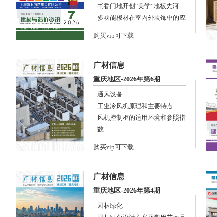
书香门地开创“美学”地板先河
多功能板材在室内外装饰中的应
用
购买vip可下载
广材信息
重庆地区-2026年第6期
通风设备
工业冷风机原理和主要特点
风机控制柜的适用环境和参照指
数
育才风机•中国建筑民用风机巨
购买vip可下载
子
聚英风机•打造节能智慧的通风
系统
广材信息
重庆地区-2026年第4期
园林绿化